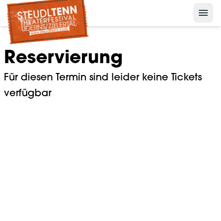
menu
Nelson der Pinguin
keyboard_arrow_down
Presse
Reservierung
keyboard_arrow_down
Archiv
Für diesen Termin sind leider keine Tickets
verfügbar