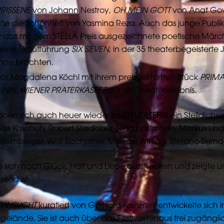
RISSENE
von Johann Nestroy,
OH MEIN GOTT
von Anat Go
 die Schönheit von Yasmina Reza. Auch das junge Publik
r das mit dem STELLA Preis ausgezeichnete poetische Märc
nserer Uraufführung
SIX SEVEN
, in der 35 theaterbegeisterte
ühne brachten.
 war Magdalena Köchl mit ihrem preisgekrönten Stück
PRIMA
INAL WIENER PRATERKASPERL
für ein Theatererlebnis.
aben sich auch heuer wieder im STEUDL
TENN
ein Stelldiche
kus Koschuh, Robert Stadlober, Nina Hartmann, Markus Lind
Stemberger, Wolf Bachofner, Manuel Witting, Stefano Bernar
 sich nach Glück, Halt und Liebe ausstrecken und zeigte unt
end ist.
EHNSUCHT
kuratiert von Gerhard Kainzner, entwickelte sich i
gelände. Sie ist auch über das Festival hinaus frei zugängli