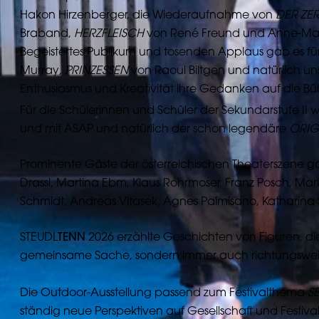
Hakon Hirzenberger, die Wiederaufnahme von
DER ZER
Braband,
HERZFLEISCH
von René Freund und Anne-Marie
Begeistertes Publikum und tosenden Applaus gab es fü
Murray,
PRINZESSEN
von Raoul Biltgen und natürlich u
Enthusiasmus und Kreativität ihre Gedanken auf die B
Für die Schülerinnen und Schüler der Sekundarstufe II
und mit ASAP und natürlich der schon legendäre
ORIG
Prominente Gäste der österreichischen Theaterszene g
Drassl, Martina Ebm, Klaus Rohrmoser, Franz Posch, Mar
Schmidt, Andreas Vitasek, Agnes Palmisano, Katharina 
STEUDL
TENN
2026 erzählte Geschichten von Figuren, die
gemeinsame Sache, sondern immer auch richtungsweis
Die Outdoor-Ausstellung passend zum Festivalthema
S
ständig neue Perspektiven auf Gesellschaft und Festival