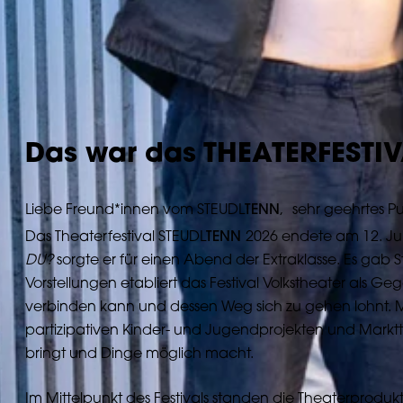
Das war das THEATERFESTI
Liebe Freund*innen vom STEUDL
TENN
, sehr geehrtes P
Das Theaterfestival STEUDL
TENN
2026 endete am 12. Jul
DU?
sorgte er für einen Abend der Extraklasse. Es gab
Vorstellungen etabliert das Festival Volkstheater als 
verbinden kann und dessen Weg sich zu gehen lohnt. Mi
partizipativen Kinder- und Jugendprojekten und Mark
bringt und Dinge möglich macht.
Im Mittelpunkt des Festivals standen die Theaterprodu