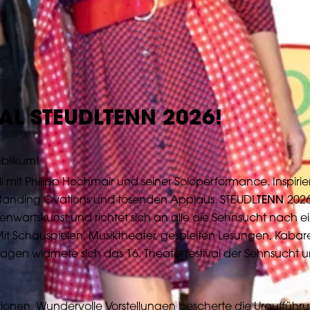
VAL STEUDLTENN 2026!
ublikum!
i mit Philipp Hochmair und seiner Soloperformance. Inspiri
 Standing Ovations und tosenden Applaus. STEUDL
TENN
2026
Gegenwartskunst und richtet sich an alle die Sehnsucht nac
t Schauspielen, Musiktheater, gespielten Lesungen, Kabaret
ttagen widmete sich das 16. Theaterfestival der Sehnsuch
ktionen. Wundervolle Vorstellungen bescherte die Urauffüh