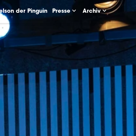
keyboard_arrow_down
keyboard_arrow_down
elson der Pinguin
Presse
Archiv