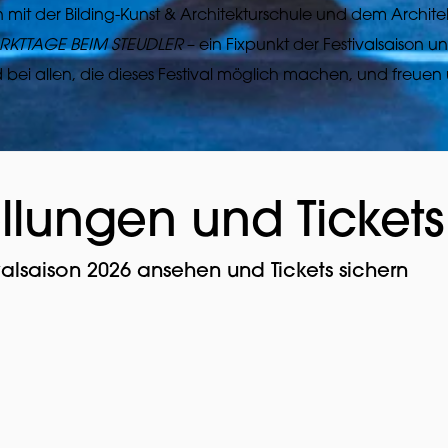
on mit der Bilding-Kunst & Architekturschule und dem Architek
KTTAGE BEIM STEUDLER
– ein Fixpunkt der Festivalsaison un
 bei allen, die dieses Festival möglich machen, und freue
tellungen und Tickets
lsaison 2026 ansehen und Tickets sichern