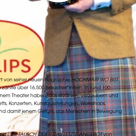
ert von seiner neuen Biographie
HOCHMAIR WO BIST
 zählte über 16.500 Besucher*innen. In rund 100
h einem Theater haben, das erzählen, verzaubern und
ts, Konzerten, Kunstausstellungen, Workshops,
t und damit jenem Gefühl, das Menschen in Bewegung
rung
DER TAUSCH ODER DAS LETZTE ANGEBOT
von