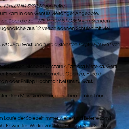
v,
FEHLER IM SYSTEM
von Folke
um kam in den Genuss vielfältiger Angebote.
hen über die Zeit
WIE HOCH IST OBEN
von Brendon
 Jugendliche aus 12 verschiedenen Schulen mit viel
 FACIE
zu Gast und für die Kleinsten sorgte
EIN FEST
von
in. So waren Nicholas Ofczarek, Tamara Metelka, Gerti
er, Erwin Steinhauer, Cornelius Obonya, Harald
din oder Philipp Hochmair bei uns zu Gast.
er dem Mitwirken vieler, dass Theater nicht nur
m Laufe der Spielzeit immer weiter und lieferte somit
ch. Es werden Werke von Mari Otberg, Alois Schild,