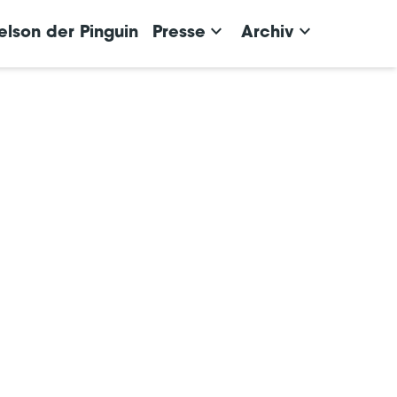
keyboard_arrow_down
keyboard_arrow_down
elson der Pinguin
Presse
Archiv