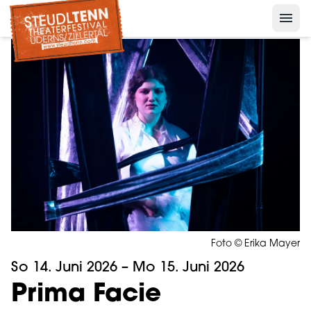
menu
Nelson der Pinguin
keyboard_arrow_down
Presse
keyboard_arrow_down
Archiv
Foto © Erika Mayer
So 14. Juni 2026 – Mo 15. Juni 2026
Prima Facie