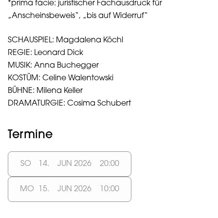
*prima facie: juristischer Fachausdruck für
„Anscheinsbeweis“, „bis auf Widerruf“
SCHAUSPIEL: Magdalena Köchl
REGIE: Leonard Dick
MUSIK: Anna Buchegger
KOSTÜM: Celine Walentowski
BÜHNE: Milena Keller
​DRAMATURGIE: Cosima Schubert
Termine
SO
14.
JUN 2026
20:00
MO
15.
JUN 2026
10:00