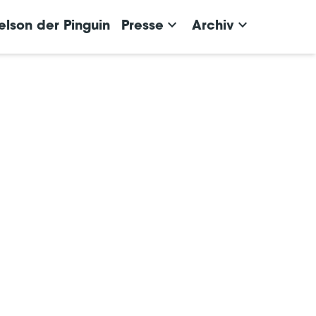
keyboard_arrow_down
keyboard_arrow_down
elson der Pinguin
Presse
Archiv