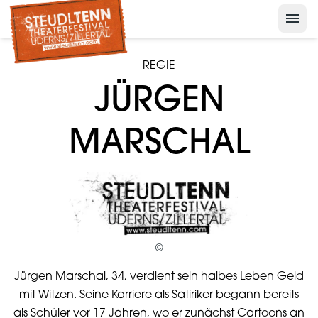
menu
Nelson der Pinguin
keyboard_arrow_down
Presse
REGIE
keyboard_arrow_down
JÜRGEN
Archiv
MARSCHAL
©
Jürgen Marschal, 34, verdient sein halbes Leben Geld
mit Witzen. Seine Karriere als Satiriker begann bereits
als Schüler vor 17 Jahren, wo er zunächst Cartoons an