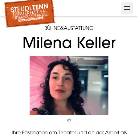
menu
Nelson der Pinguin
keyboard_arrow_down
Presse
BÜHNE&AUSTATTUNG
keyboard_arrow_down
Milena Keller
Archiv
©
Ihre Faszination am Theater und an der Arbeit als