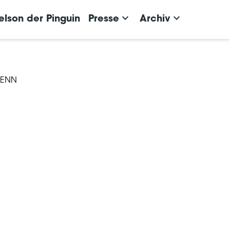
keyboard_arrow_down
keyboard_arrow_down
elson der Pinguin
Presse
Archiv
TENN