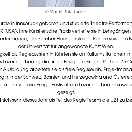
©
Martin Ruiz Rueda
urde in Innsbruck geboren und studierte Theatre Performa
R (USA). Ihre künstlerische Praxis vertiefte sie in Lehrgängen 
rformance, der Zürcher Hochschule der Künste sowie im 
der Universität für angewandte Kunst Wien.
gkeit als Regieassistentin führten sie an Kulturinstitutionen 
Luzerner Theater, die Tiroler Festspiele Erl und Portland’5 Ce
r Ausbildung arbeitete sie als freie Regisseurin, Projektman
in in der Schweiz, Bosnien und Herzegowina und Österreic
.a. am Victoria Fringe Festival, am Luzerner Theater sowie
gezeigt.
ut sich sehr, dieses Jahr als Teil des Regie Teams die U21 zu be