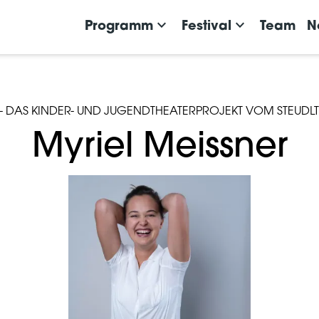
Team
keyboard_arrow_down
keyboard_arrow_down
Programm
Festival
Team
N
Nelson der Pinguin
keyboard_arrow_down
Presse
keyboard_arrow_down
Archiv
 - DAS KINDER- UND JUGENDTHEATERPROJEKT VOM STEUDL
Myriel Meissner