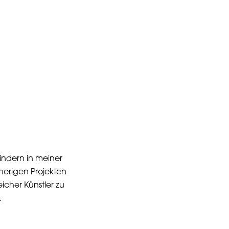
indern in meiner
sherigen Projekten
icher Künstler zu
.