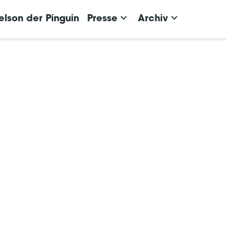
keyboard_arrow_down
keyboard_arrow_down
elson der Pinguin
Presse
Archiv