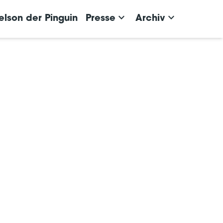
keyboard_arrow_down
keyboard_arrow_down
elson der Pinguin
Presse
Archiv