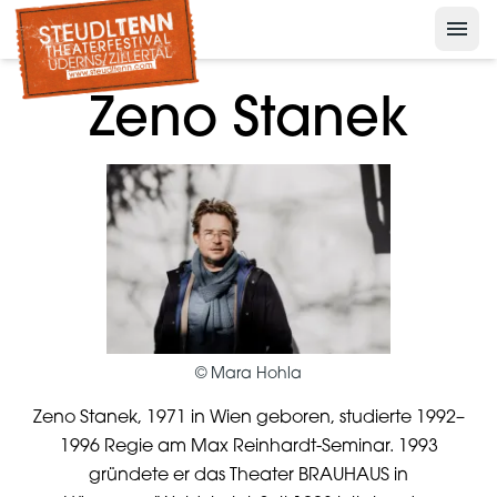
menu
Nelson der Pinguin
keyboard_arrow_down
Presse
Zeno Stanek
keyboard_arrow_down
Archiv
©
Mara Hohla
Zeno Stanek, 1971 in Wien geboren, studierte 1992–
1996 Regie am Max Reinhardt-Seminar. 1993
gründete er das Theater BRAUHAUS in