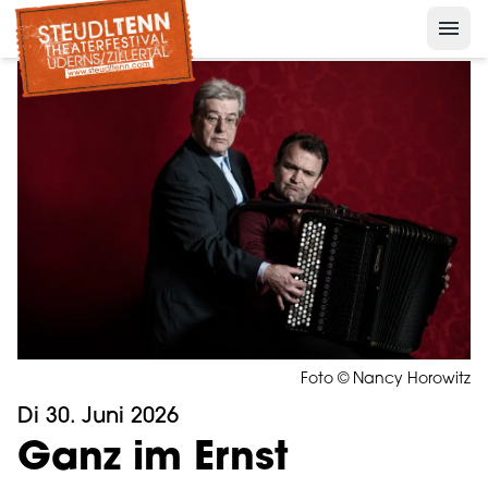
menu
Nelson der Pinguin
keyboard_arrow_down
Presse
keyboard_arrow_down
Archiv
Foto © Nancy Horowitz
Di 30. Juni 2026
Ganz im Ernst